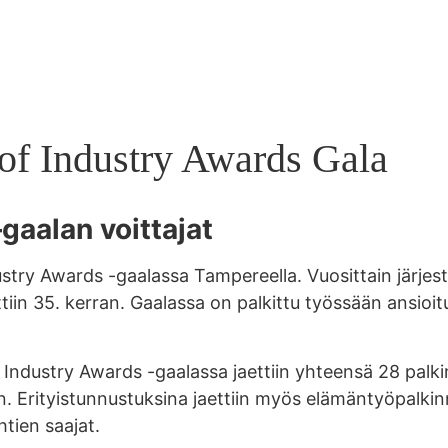
 of Industry Awards Gala
–
gaalan voittajat
dustry Awards -gaalassa Tampereella. Vuosittain järje
tiin 35. kerran. Gaalassa on palkittu työssään ansioit
 Industry Awards -gaalassa jaettiin yhteensä 28 palkin
n.
Erityistunnustuksina jaettiin myös elämäntyöpalki
tien saajat.