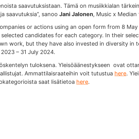
hienoista saavutuksistaan. Tämä on musiikkialan tärk
 ja saavutuksia”, sanoo
Jani Jalonen
, Music x Median 
companies or actions using an open form from 8 May
 selected candidates for each category. In their selec
n work, but they have also invested in diversity in 
2023 – 31 July 2024.
ityöskentelyn tuloksena. Yleisöäänestykseen ovat ott
listujat. Ammattilaisraateihin voit tutustua
here
. Yl
okategorioista saat lisätietoa
here
.