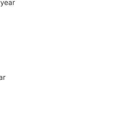
 year
ear