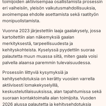
toimijoiden aktiivisempaa osallistamista prosessin
eri vaiheisiin, yleisön vaikutusmahdollisuuksia,
avoimempaa ehdolle asettamista sekä raatityön
monipuolistamista.
Vuonna 2023 järjestettiin laaja gaalakysely, jossa
kartoitettiin alan näkemyksiä gaalan
merkityksestä, tarpeellisuudesta ja
kehityskohteista. Kyselyssä pyydettiin suoraa
palautetta muun muassa siitä, miten gaala voisi
palvella alaansa paremmin tulevaisuudessa.
Prosessiin liittyviä kysymyksiä ja
kehitysehdotuksia on kerätty vuosien varrella
aktiivisesti lomakekyselyillä,
keskustelutilaisuuksissa, alan tapahtumissa sekä
suoraan kontaktoimalla alan toimijoita. Vuoden
2026 alussa palautetta ja kehitysehdotuksia