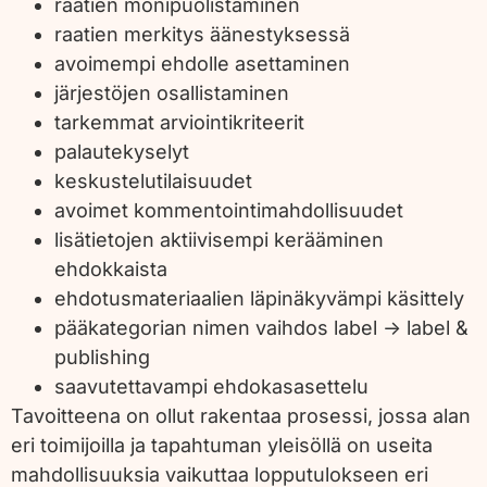
raatien monipuolistaminen
raatien merkitys äänestyksessä
avoimempi ehdolle asettaminen
järjestöjen osallistaminen
tarkemmat arviointikriteerit
palautekyselyt
keskustelutilaisuudet
avoimet kommentointimahdollisuudet
lisätietojen aktiivisempi kerääminen
ehdokkaista
ehdotusmateriaalien läpinäkyvämpi käsittely
pääkategorian nimen vaihdos label -> label &
publishing
saavutettavampi ehdokasasettelu
Tavoitteena on ollut rakentaa prosessi, jossa alan
eri toimijoilla ja tapahtuman yleisöllä on useita
mahdollisuuksia vaikuttaa lopputulokseen eri