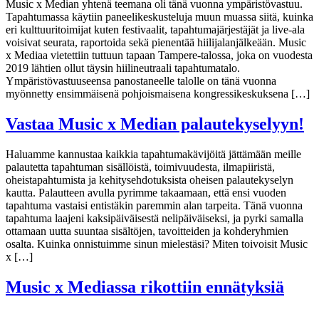
Music x Median yhtenä teemana oli tänä vuonna ympäristövastuu.
Tapahtumassa käytiin paneelikeskusteluja muun muassa siitä, kuinka
eri kulttuuritoimijat kuten festivaalit, tapahtumajärjestäjät ja live-ala
voisivat seurata, raportoida sekä pienentää hiilijalanjälkeään. Music
x Mediaa vietettiin tuttuun tapaan Tampere-talossa, joka on vuodesta
2019 lähtien ollut täysin hiilineutraali tapahtumatalo.
Ympäristövastuuseensa panostaneelle talolle on tänä vuonna
myönnetty ensimmäisenä pohjoismaisena kongressikeskuksena […]
Vastaa Music x Median palautekyselyyn!
Haluamme kannustaa kaikkia tapahtumakävijöitä jättämään meille
palautetta tapahtuman sisällöistä, toimivuudesta, ilmapiiristä,
oheistapahtumista ja kehitysehdotuksista oheisen palautekyselyn
kautta. Palautteen avulla pyrimme takaamaan, että ensi vuoden
tapahtuma vastaisi entistäkin paremmin alan tarpeita. Tänä vuonna
tapahtuma laajeni kaksipäiväisestä nelipäiväiseksi, ja pyrki samalla
ottamaan uutta suuntaa sisältöjen, tavoitteiden ja kohderyhmien
osalta. Kuinka onnistuimme sinun mielestäsi? Miten toivoisit Music
x […]
Music x Mediassa rikottiin ennätyksiä