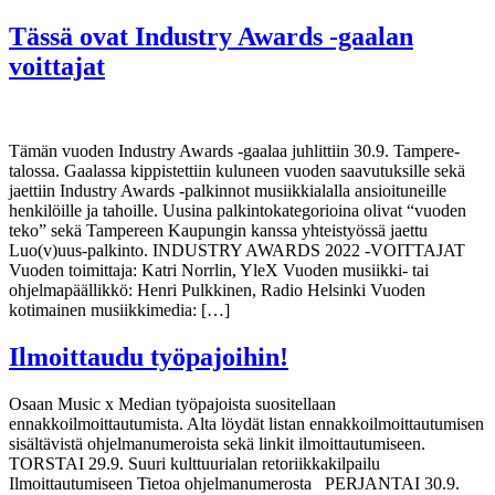
Tässä ovat Industry Awards -gaalan
voittajat
Tämän vuoden Industry Awards -gaalaa juhlittiin 30.9. Tampere-
talossa. Gaalassa kippistettiin kuluneen vuoden saavutuksille sekä
jaettiin Industry Awards -palkinnot musiikkialalla ansioituneille
henkilöille ja tahoille. Uusina palkintokategorioina olivat “vuoden
teko” sekä Tampereen Kaupungin kanssa yhteistyössä jaettu
Luo(v)uus-palkinto. INDUSTRY AWARDS 2022 -VOITTAJAT
Vuoden toimittaja: Katri Norrlin, YleX Vuoden musiikki- tai
ohjelmapäällikkö: Henri Pulkkinen, Radio Helsinki Vuoden
kotimainen musiikkimedia: […]
Ilmoittaudu työpajoihin!
Osaan Music x Median työpajoista suositellaan
ennakkoilmoittautumista. Alta löydät listan ennakkoilmoittautumisen
sisältävistä ohjelmanumeroista sekä linkit ilmoittautumiseen.
TORSTAI 29.9. Suuri kulttuurialan retoriikkakilpailu
Ilmoittautumiseen Tietoa ohjelmanumerosta PERJANTAI 30.9.