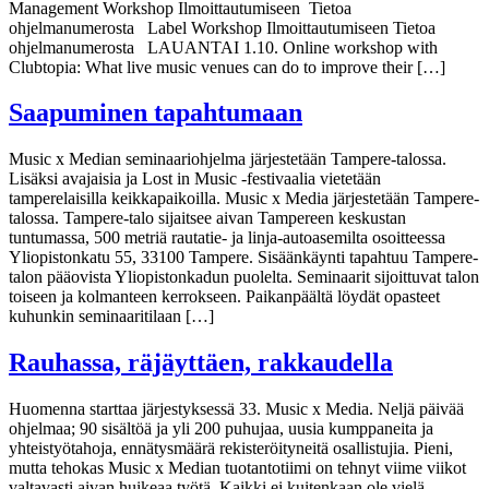
Management Workshop Ilmoittautumiseen Tietoa
ohjelmanumerosta Label Workshop Ilmoittautumiseen Tietoa
ohjelmanumerosta LAUANTAI 1.10. Online workshop with
Clubtopia: What live music venues can do to improve their […]
Saapuminen tapahtumaan
Music x Median seminaariohjelma järjestetään Tampere-talossa.
Lisäksi avajaisia ja Lost in Music -festivaalia vietetään
tamperelaisilla keikkapaikoilla. Music x Media järjestetään Tampere-
talossa. Tampere-talo sijaitsee aivan Tampereen keskustan
tuntumassa, 500 metriä rautatie- ja linja-autoasemilta osoitteessa
Yliopistonkatu 55, 33100 Tampere. Sisäänkäynti tapahtuu Tampere-
talon pääovista Yliopistonkadun puolelta. Seminaarit sijoittuvat talon
toiseen ja kolmanteen kerrokseen. Paikanpäältä löydät opasteet
kuhunkin seminaaritilaan […]
Rauhassa, räjäyttäen, rakkaudella
Huomenna starttaa järjestyksessä 33. Music x Media. Neljä päivää
ohjelmaa; 90 sisältöä ja yli 200 puhujaa, uusia kumppaneita ja
yhteistyötahoja, ennätysmäärä rekisteröityneitä osallistujia. Pieni,
mutta tehokas Music x Median tuotantotiimi on tehnyt viime viikot
valtavasti aivan huikeaa työtä. Kaikki ei kuitenkaan ole vielä