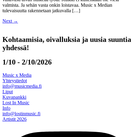
valmista. Ja sehän vasta onkin loistavaa. Music x Median
tulevaisuutta rakennetaan jatkuvalla […]
Next
→
Kohtaamisia, oivalluksia ja uusia suuntia
yhdessä!
1/10 - 2/10/2026
Music x Media
Yhteystiedot
info@musicmedia.fi
Liput
Kuvapankki
Lost In Music
Info
info@lostinmusic.fi
Artistit 2026