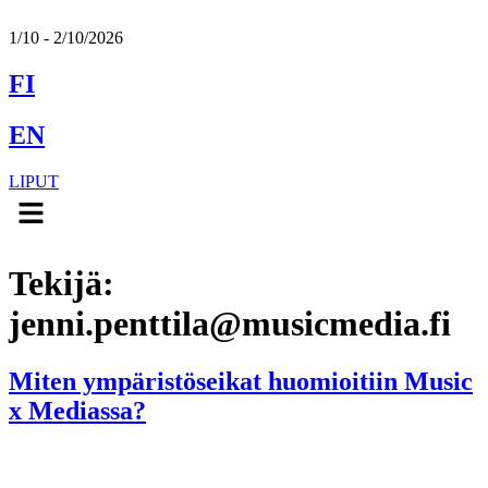
1/10 - 2/10/2026
FI
EN
LIPUT
Menu
Tekijä:
jenni.penttila@musicmedia.fi
Miten ympäristöseikat huomioitiin Music
x Mediassa?