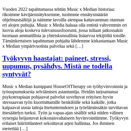
Vuoden 2022 tapahtumassa tehtiin Music x Median historiaa:
rikoimme kävijäennätyksemme, tuotimme ennätysmäärän
ohjelmasisältöjä ja näimme lavoilla aiempaa kattavamman otannan
eri alojen puhujia. Music x Media haluaa olla entistä vahvemmin eri
luovia aloja koskeva tulevaisuusfoorumi, jossa tullaan jatkossakin
luomaan ammatillista ja yhteiskunnallista lisäarvoa tekijöiltä toisille.
Tämänkertaisen tapahtuman pohjalta lähdemme kirkastamaan Music
x Median ympärivuotista palvelua sekä […]
Työkyvyn haastajat: paineet, stressi,
uupumus, pysähdys. Mistä ne todella
syntyvät?
Music x Median kumppani HouseOfTherapy on työhyvinvoinnin ja
työuupumuksesta selviämisen asiantuntija. Heidän tarjoamansa
psykoterapiaan pohjaavat palvelut soveltuvat erityisen hyvin
stressaavan työn kuormittamille henkilöille sekä kaikille, jotka
kaipaavat uusia taitoja itsetuntemuksen ja työelämässäkin tarvittavan
itsesäätelyn tueksi. Työn ja vapaa-ajan sisällöt sekä niiden välinen
synergia heijastuvat kokonaisvaltaiseen hyvinvointiimme. Työkyvyn
erilaiset häiriötilanteet sekoittavat arjen hallintaa. Jos ihminen
menettää […]