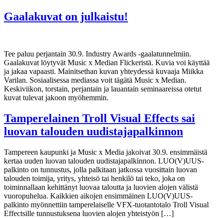
Gaalakuvat on julkaistu!
Tee paluu perjantain 30.9. Industry Awards -gaalatunnelmiin.
Gaalakuvat löytyvät Music x Median Flickeristä. Kuvia voi käyttää
ja jakaa vapaasti. Mainitsethan kuvan yhteydessä kuvaaja Miikka
Varilan. Sosiaalisessa mediassa voit tägätä Music x Median.
Keskiviikon, torstain, perjantain ja lauantain seminaareissa otetut
kuvat tulevat jakoon myöhemmin.
Tamperelainen Troll Visual Effects sai
luovan talouden uudistajapalkinnon
Tampereen kaupunki ja Music x Media jakoivat 30.9. ensimmäistä
kertaa uuden luovan talouden uudistajapalkinnon. LUO(V)UUS-
palkinto on tunnustus, jolla palkitaan jatkossa vuosittain luovan
talouden toimija, yritys, yhteisö tai henkilö tai teko, joka on
toiminnallaan kehittänyt luovaa taloutta ja luovien alojen välistä
vuoropuhelua. Kaikkien aikojen ensimmäinen LUO(V)UUS-
palkinto myönnettiin tamperelaiselle VFX-tuotantotalo Troll Visual
Effectsille tunnustuksena luovien alojen yhteistyön […]