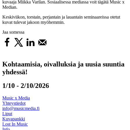
kuvaaja Miikka Varilan. Sosiaalisessa mediassa voit tägätä Music x
Median.
Keskiviikon, torstain, perjantain ja lauantain seminaareissa otetut
kuvat tulevat jakoon myöhemmin.
Jaa somessa
Kohtaamisia, oivalluksia ja uusia suuntia
yhdessä!
1/10 - 2/10/2026
Music x Media
Yhteystiedot
info@musicmedia.fi
Liput
Kuvapankki
Lost In Music
Info