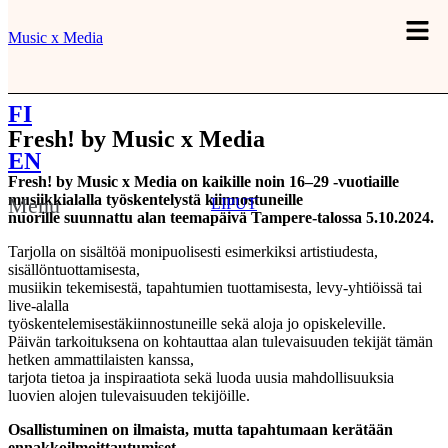
Music x Media
FI
Fresh! by Music x Media
EN
Fresh! by Music x Media on kaikille noin 16–29 -vuotiaille
musiikkialalla työskentelystä
kiinnostuneille
Menu
LIPUT
nuorille suunnattu alan teemapäivä Tampere-talossa 5.10.2024.
Tarjolla on sisältöä monipuolisesti esimerkiksi artistiudesta,
sisällöntuottamisesta,
musiikin tekemisestä, tapahtumien tuottamisesta, levy-yhtiöissä tai
live-alalla
työskentelemisestäkiinnostuneille sekä aloja jo opiskeleville.
Päivän tarkoituksena on kohtauttaa alan tulevaisuuden tekijät tämän
hetken ammattilaisten kanssa,
tarjota tietoa ja inspiraatiota sekä luoda uusia mahdollisuuksia
luovien alojen tulevaisuuden tekijöille.
Osallistuminen on ilmaista, mutta tapahtumaan kerätään
ennakkoilmoittautumiset.