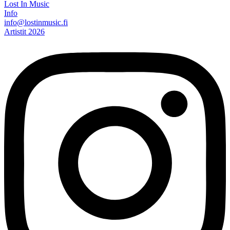
Lost In Music
Info
info@lostinmusic.fi
Artistit 2026