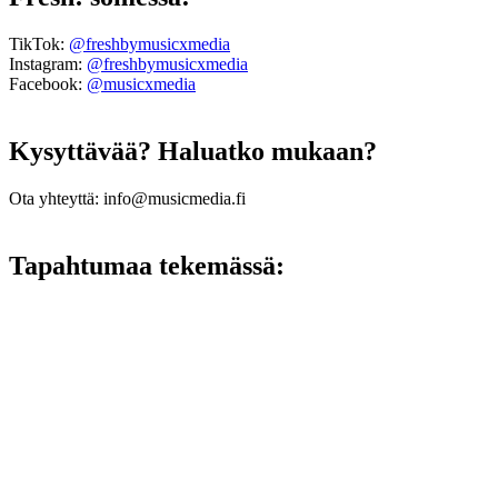
TikTok:
@freshbymusicxmedia
Instagram:
@freshbymusicxmedia
Facebook:
@musicxmedia
Kysyttävää? Haluatko mukaan?
Ota yhteyttä: info@musicmedia.fi
Tapahtumaa tekemässä: