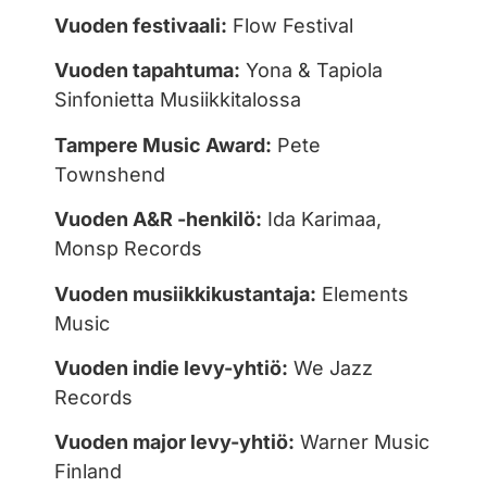
Vuoden festivaali:
Flow Festival
Vuoden tapahtuma:
Yona & Tapiola
Sinfonietta Musiikkitalossa
Tampere Music Award:
Pete
Townshend
Vuoden A&R -henkilö:
Ida Karimaa,
Monsp Records
Vuoden musiikkikustantaja:
Elements
Music
Vuoden indie levy-yhtiö:
We Jazz
Records
Vuoden major levy-yhtiö:
Warner Music
Finland