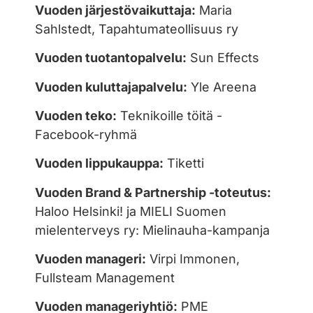
Vuoden järjestövaikuttaja:
Maria
Sahlstedt, Tapahtumateollisuus ry
Vuoden tuotantopalvelu:
Sun Effects
Vuoden kuluttajapalvelu:
Yle Areena
Vuoden teko:
Teknikoille töitä -
Facebook-ryhmä
Vuoden lippukauppa:
Tiketti
Vuoden Brand & Partnership -toteutus:
Haloo Helsinki! ja MIELI Suomen
mielenterveys ry: Mielinauha-kampanja
Vuoden manageri:
Virpi Immonen,
Fullsteam Management
Vuoden manageriyhtiö:
PME