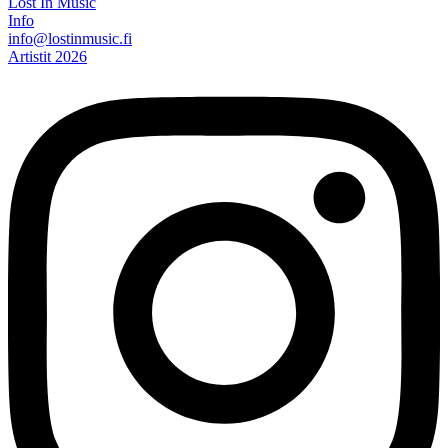
Lost In Music
Info
info@lostinmusic.fi
Artistit 2026