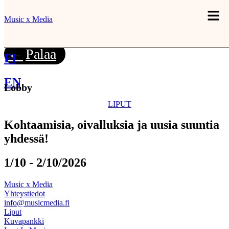
Music x Media
Palaa
FI
EN
Lobby
Menu
LIPUT
Kohtaamisia, oivalluksia ja uusia suuntia
yhdessä!
1/10 - 2/10/2026
Music x Media
Yhteystiedot
info@musicmedia.fi
Liput
Kuvapankki