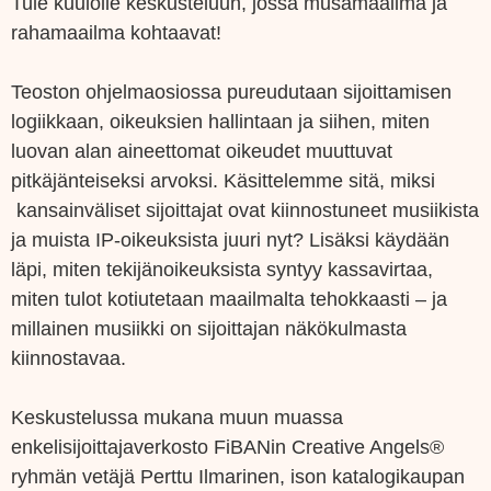
Tule kuulolle keskusteluun, jossa musamaailma ja
rahamaailma kohtaavat!
Teoston ohjelmaosiossa pureudutaan sijoittamisen
logiikkaan, oikeuksien hallintaan ja siihen, miten
luovan alan aineettomat oikeudet muuttuvat
pitkäjänteiseksi arvoksi. Käsittelemme sitä, miksi
kansainväliset sijoittajat ovat kiinnostuneet musiikista
ja muista IP-oikeuksista juuri nyt? Lisäksi käydään
läpi, miten tekijänoikeuksista syntyy kassavirtaa,
miten tulot kotiutetaan maailmalta tehokkaasti – ja
millainen musiikki on sijoittajan näkökulmasta
kiinnostavaa.
Keskustelussa mukana muun muassa
enkelisijoittajaverkosto FiBANin Creative Angels®
ryhmän vetäjä Perttu Ilmarinen, ison katalogikaupan