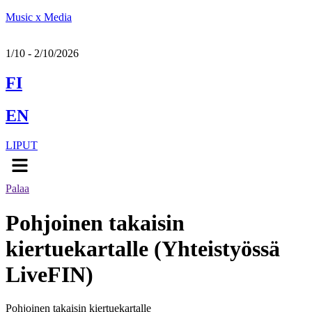
Music x Media
1/10 - 2/10/2026
FI
EN
LIPUT
Menu
Palaa
Pohjoinen takaisin
kiertuekartalle (Yhteistyössä
LiveFIN)
Pohjoinen takaisin kiertuekartalle