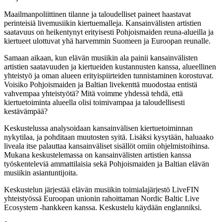
Maailmanpoliittinen tilanne ja taloudelliset paineet haastavat
perinteisiä livemusiikin kiertuemalleja. Kansainvälisten artistien
saatavuus on heikentynyt erityisesti Pohjoismaiden reuna-alueilla ja
kiertueet ulottuvat yhä harvemmin Suomeen ja Euroopan reunalle.
Samaan aikaan, kun elävän musiikin ala painii kansainvälisten
artistien saatavuuden ja kiertueiden kustannusten kanssa, alueellinen
yhteistyö ja oman alueen erityispiirteiden tunnistaminen korostuvat.
Voisiko Pohjoismaiden ja Baltian livekenttä muodostaa entistä
vahvempaa yhteistyötä? Mitä voimme yhdessä tehdä, että
kiertuetoiminta alueella olisi toimivampaa ja taloudellisesti
kestävämpää?
Keskustelussa analysoidaan kansainvälisen kiertuetoiminnan
nykytilaa, ja pohditaan muutosten syitä. Lisäksi kysytään, haluaako
liveala itse palauttaa kansainväliset sisällöt omiin ohjelmistoihinsa.
Mukana keskustelemassa on kansainvälisten artistien kanssa
työskenteleviä ammattilaisia sekä Pohjoismaiden ja Baltian elävän
musiikin asiantuntijoita.
Keskustelun järjestää elävän musiikin toimialajärjestö LiveFIN
yhteistyössä Euroopan unionin rahoittaman Nordic Baltic Live
Ecosystem -hankkeen kanssa. Keskustelu käydään englanniksi.