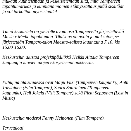
mukaan kuuntelemaan ja keskustelemaan siitä, mitä Tampereen
tapahtumarikas ja kunnianhimoinen elämyskattaus pitää sisällään
ja voi tarkoittaa myös sinulle!
Tämä keskustelu on yleisölle avoin osa Tampereella järjestettävää
Music x Media tapahtumaa. Tilaisuus on avoin ja maksuton, se
järjestetään Tampere-talon Maestro-salissa lauantaina 7.10. klo
15.00-16.00.
Keskustelun alustaa projektipäällikkö Heikki Aittala Tampereen
kaupungin luovien alojen ekosysteemihankkeesta.
Puhujina tilaisuudessa ovat Maiju Viiki (Tampereen kaupunki), Antti
Toiviainen (Film Tampere), Saara Saarteinen (Tampereen
kaupunki), Heli Jokela (Visit Tampere) sekä Pietu Sepponen (Lost in
Music)
Keskustelua moderoi Fanny Heinonen (Film Tampere).
Tervetuloa!