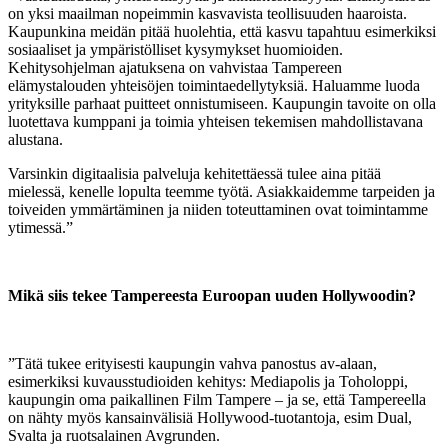
on yksi maailman nopeimmin kasvavista teollisuuden haaroista.
Kaupunkina meidän pitää huolehtia, että kasvu tapahtuu esimerkiksi
sosiaaliset ja ympäristölliset kysymykset huomioiden.
Kehitysohjelman ajatuksena on vahvistaa Tampereen
elämystalouden yhteisöjen toimintaedellytyksiä. Haluamme luoda
yrityksille parhaat puitteet onnistumiseen. Kaupungin tavoite on olla
luotettava kumppani ja toimia yhteisen tekemisen mahdollistavana
alustana.
Varsinkin digitaalisia palveluja kehitettäessä tulee aina pitää
mielessä, kenelle lopulta teemme työtä. Asiakkaidemme tarpeiden ja
toiveiden ymmärtäminen ja niiden toteuttaminen ovat toimintamme
ytimessä.”
Mikä siis tekee Tampereesta Euroopan uuden Hollywoodin?
”Tätä tukee erityisesti kaupungin vahva panostus av-alaan,
esimerkiksi kuvausstudioiden kehitys: Mediapolis ja Toholoppi,
kaupungin oma paikallinen Film Tampere – ja se, että Tampereella
on nähty myös kansainvälisiä Hollywood-tuotantoja, esim Dual,
Svalta ja ruotsalainen Avgrunden.