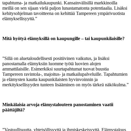
tapahtuma- ja matkailukaupunki. Kansainvälisillä markkinoilla
meillä on sen sijaan vielä paljon lunastamatonta potentiaalia. Lisäksi
kehitysohjelman tavoitteena on kehittää Tampereen ympärivuotista
elämyksellisyyttä.”
Mitä hyötyä elämyksillä on kaupungille – tai kaupunkilaisille?
”Sillä on aluetaloudellisesti positiivinen vaikutus, ja lisäksi
panostamalla elämyksiin luomme työtä luovien alojen
ammattilaisille. Esimerkiksi suurtapahtumat tuovat buustia
Tampereen ravintola-, majoitus- ja matkailupalveluille. Tapahtumien
ja elämysten kautta kaupunkilaisten hyvinvoinnin ja
merkityksellisyyden tunteen lisääminen on myös tärkeä näkökulma.”
Minkälaisia arvoja elämystalouteen panostaminen vaatii
päättäjiltä?
”Vastuullisuutta, yhteisöllisyyttä ja ihmiskeskeisyyttä. Elämystalous