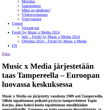
Majoitus
Saapuminen
Mikä on tähtikatu?
Yhdenvertaisuus
Yhteystiedot
Uutiset
Vieraskynä
Fresh! by Music x Media 2024
Info – Fresh! by Music x Media 2024
Ohjelma 2024 – Fresh! by Music x Media
EN
Palaa
Music x Media järjestetään
taas Tampereella – Euroopan
luovassa keskuksessa
Music x Media on järjestetty vuodesta 1989 asti Tampereella.
Silloin tapahtuman polkaisi pystyyn tamperelainen Tapio
Korjus, joka halusi luoda tapahtuman musiikkialan
ammattilaisille. Tampere on tuttu rennosta ilmapiiristään, ja