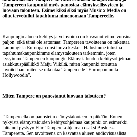
Tampereen kaupunki myös panostaa elämyksellisyyteen ja
luovaan talouteen. Esimerkiksi siksi myös Music x Media on
ollut tervetullut tapahtuma nimenomaan Tampereelle.
Kaupungin alueen kehitys ja vetovoima on kasvanut viime vuosina
paljon, eikä tämä ole sattumaa: Tampereen tavoitteena on rakentaa
kaupungista Euroopan uusi luova keskus. Halusimme tutustua
tapahtumakaupunkimme elämystalouteen tarkemmin, joten
kysyimme Tampereen kaupungin Elämystalouden kehitysohjelman
asiakkuuspäällikkö Maiju Viikiltä, miten kaupunki toteuttaa
tavoitettaan: miten se rakentaa Tampereelle ”Euroopan uutta
Hollywoodia”.
Miten Tampere on panostanut luovaan talouteen?
”Tampereella on panostettu elämystalouteen jo pitkään. Ennen
nykyistä elämystalouden kehitysohjelmaa kaupunki on esimerkki
laittanut pystyyn Film Tampere -ohjelman osaksi Business
Tamperetta. Sen tavoitteena on kasvattaa alueen audiovisuaalista