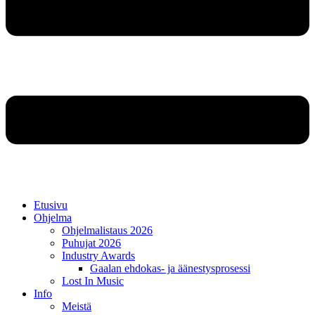
Etusivu
Ohjelma
Ohjelmalistaus 2026
Puhujat 2026
Industry Awards
Gaalan ehdokas- ja äänestysprosessi
Lost In Music
Info
Meistä