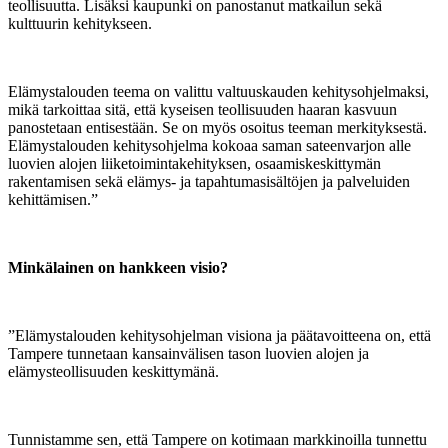
teollisuutta. Lisäksi kaupunki on panostanut matkailun sekä
kulttuurin kehitykseen.
Elämystalouden teema on valittu valtuuskauden kehitysohjelmaksi,
mikä tarkoittaa sitä, että kyseisen teollisuuden haaran kasvuun
panostetaan entisestään. Se on myös osoitus teeman merkityksestä.
Elämystalouden kehitysohjelma kokoaa saman sateenvarjon alle
luovien alojen liiketoimintakehityksen, osaamiskeskittymän
rakentamisen sekä elämys- ja tapahtumasisältöjen ja palveluiden
kehittämisen.”
Minkälainen on hankkeen visio?
”Elämystalouden kehitysohjelman visiona ja päätavoitteena on, että
Tampere tunnetaan kansainvälisen tason luovien alojen ja
elämysteollisuuden keskittymänä.
Tunnistamme sen, että Tampere on kotimaan markkinoilla tunnettu