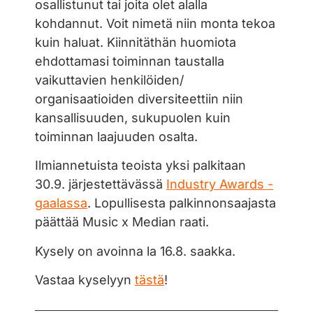
osallistunut tai joita olet alalla
kohdannut. Voit nimetä niin monta tekoa
kuin haluat. Kiinnitäthän huomiota
ehdottamasi toiminnan taustalla
vaikuttavien henkilöiden/
organisaatioiden diversiteettiin niin
kansallisuuden, sukupuolen kuin
toiminnan laajuuden osalta.
Ilmiannetuista teoista yksi palkitaan
30.9. järjestettävässä
Industry Awards -
gaalassa
. Lopullisesta palkinnonsaajasta
päättää Music x Median raati.
Kysely on avoinna la 16.8. saakka.
Vastaa kyselyyn
tästä
!