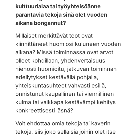
kulttuurialaa tai työyhteisöänne
parantavia tekoja sinä olet vuoden
aikana bongannut?
Millaiset merkittävät teot ovat
kiinnittäneet huomiosi kuluneen vuoden
aikana? Missä toiminnassa ovat arvot
olleet kohdillaan, yhdenvertaisuus
hienosti huomioitu, jatkuvan toiminnan
edellytykset kestävällä pohjalla,
yhteiskuntasuhteet vahvasti esillä,
onnistunut kaupallinen tai viennillinen
kulma tai vaikkapa kestävämpi kehitys
konkreettisesti läsnä?
Voit ehdottaa omia tekoja tai kaverin
tekoja, siis joko sellaisia joihin olet itse