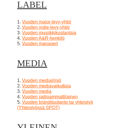
LABEL
1.
Vuoden major-levy-yhtiö
2.
Vuoden indie-levy-yhtiö
3.
Vuoden musiikkikustantaja
4.
Vuoden A&R-henkilö
5.
Vuoden manageri
MEDIA
1.
Vuoden mediailmiö
2.
Vuoden mediavaikuttaja
3.
Vuoden media
4.
Vuoden radioammattilainen
5.
Vuoden brändituotanto tai yhteistyö
(Yhteistyössä SPOT)
YLEINEN