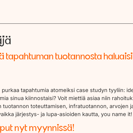
äjä
 tapahtuman tuotannosta haluaisit
rkaa tapahtumia atomeiksi case studyn tyyliin: idea
a sinua kiinnostaisi? Voit miettiä asiaa niin rahoitu
 tuotannon toteuttamisen, infratuotannon, arvojen ja
vaikka järjestys- ja lupa-asioiden kautta, you name it
liput nyt myynnissä!