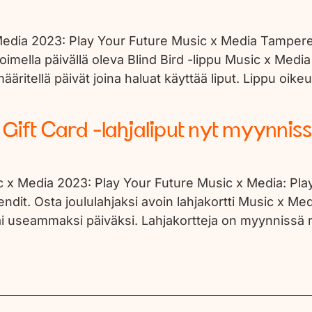
 Media 2023: Play Your Future Music x Media Tampere
 avoimella päivällä oleva Blind Bird -lippu Music x 
äritellä päivät joina haluat käyttää liput. Lippu oik
Gift Card -lahjaliput nyt myynniss
 x Media 2023: Play Your Future Music x Media: Play
ndit. Osta joululahjaksi avoin lahjakortti Music x 
ai useammaksi päiväksi. Lahjakortteja on myynnissä ra