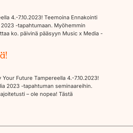
ella 4.-7.10.2023! Teemoina Ennakointi
Media 2023 -tapahtumaan. Myöhemmin
euttaa ko. päivinä pääsyyn Music x Media -
ä!
 Your Future Tampereella 4.-7.10.2023!
Media 2023 -tapahtuman seminaareihin.
joitetusti – ole nopea! Tästä