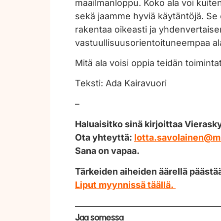
maailmanloppu. Koko ala voi kuiten
sekä jaamme hyviä käytäntöjä. Se ei
rakentaa oikeasti ja yhdenvertais
vastuullisuusorientoituneempaa al
Mitä ala voisi oppia teidän toimint
Teksti: Ada Kairavuori
–
Haluaisitko sinä kirjoittaa Vieras
Ota yhteyttä:
lotta.savolainen@m
Sana on vapaa.
Tärkeiden aiheiden äärellä päästä
Liput myynnissä täällä.
Jaa somessa