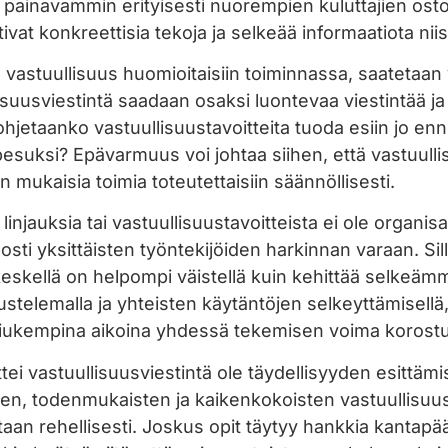
ä painavammin erityisesti nuorempien kuluttajien os
tivat konkreettisia tekoja ja selkeää informaatiota nii
 ja vastuullisuus huomioitaisiin toiminnassa, saatetaa
lisuusviestintä saadaan osaksi luontevaa viestintää j
hjetaanko vastuullisuustavoitteita tuoda esiin jo enn
ipesuksi? Epävarmuus voi johtaa siihen, että vastuulli
en mukaisia toimia toteutettaisiin säännöllisesti.
 linjauksia tai vastuullisuustavoitteista ei ole organ
osti yksittäisten työntekijöiden harkinnan varaan. Sill
n keskellä on helpompi väistellä kuin kehittää selkeämm
kustelemalla ja yhteisten käytäntöjen selkeyttämisel
i tiukempina aikoina yhdessä tekemisen voima korost
ei vastuullisuusviestintä ole täydellisyyden esittämi
n, todenmukaisten ja kaikenkokoisten vastuullisuust
aan rehellisesti. Joskus opit täytyy hankkia kantapä