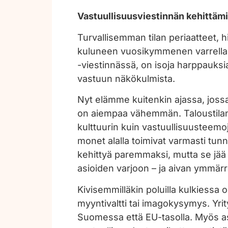
Vastuullisuusviestinnän kehittäm
Turvallisemman tilan periaatteet, 
kuluneen vuosikymmenen varrella t
-viestinnässä, on isoja harppauksia
vastuun näkökulmista.
Nyt elämme kuitenkin ajassa, jossa
on aiempaa vähemmän. Taloustilante
kulttuurin kuin vastuullisuusteemo
monet alalla toimivat varmasti tunn
kehittyä paremmaksi, mutta se jää
asioiden varjoon – ja aivan ymmär
Kivisemmilläkin poluilla kulkiessa 
myyntivaltti tai imagokysymys. Yrit
Suomessa että EU-tasolla. Myös as