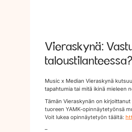
Vieraskynä: Vastu
taloustilanteess
Music x Median Vieraskynä kutsuu al
tapahtumia tai mitä ikinä mieleen 
Tämän Vieraskynän on kirjoittanut 
tuoreen YAMK-opinnäytetyönsä musi
Voit lukea opinnäytetyön täältä:
ht
–