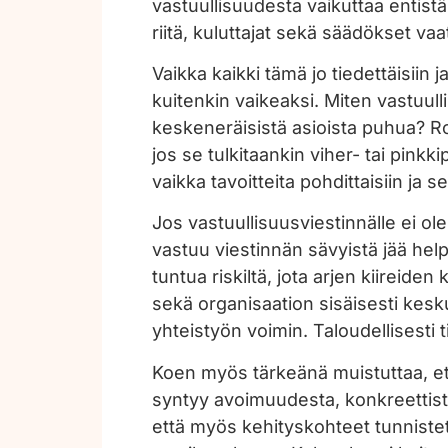
vastuullisuudesta vaikuttaa entist
riitä, kuluttajat sekä säädökset vaa
Vaikka kaikki tämä jo tiedettäisiin
kuitenkin vaikeaksi. Miten vastuul
keskeneräisistä asioista puhua? Ro
jos se tulkitaankin viher- tai pinkk
vaikka tavoitteita pohdittaisiin ja s
Jos vastuullisuusviestinnälle ei ole
vastuu viestinnän sävyistä jää help
tuntua riskiltä, jota arjen kiireide
sekä organisaation sisäisesti kes
yhteistyön voimin. Taloudellisest
Koen myös tärkeänä muistuttaa, ett
syntyy avoimuudesta, konkreettiste
että myös kehityskohteet tunnistet