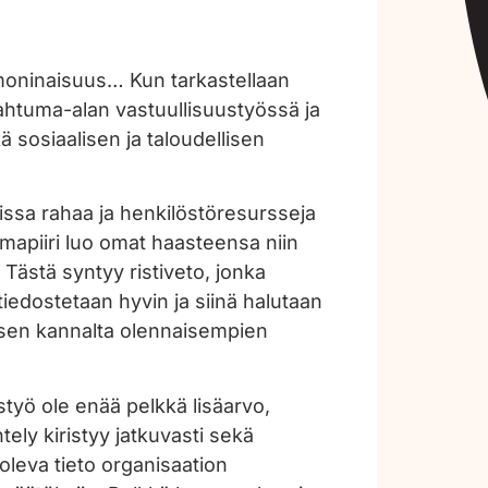
, moninaisuus… Kun tarkastellaan
ahtuma-alan vastuullisuustyössä ja
ä sosiaalisen ja taloudellisen
issa rahaa ja henkilöstöresursseja
lmapiiri luo omat haasteensa niin
Tästä syntyy ristiveto, jonka
tiedostetaan hyvin ja siinä halutaan
misen kannalta olennaisempien
styö ole enää pelkkä lisäarvo,
tely kiristyy jatkuvasti sekä
leva tieto organisaation