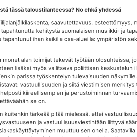
istä tässä taloustilanteessa? No ehkä yhdessä
hiilijalanjälkilaskenta, saavutettavuus, esteettömyys
apahtunutta kehitystä suomalaisen musiikki- ja tap
 tapahtunut ihan kaikilla osa-alueilla: ympäristön sek
 monet alan toimijat tekevät työtään olosuhteissa, jo
en lisäksi myös vallitseva poliittisen keskustelun i
jenkin parissa työskentelyn tulevaisuuden näkymille. 
istavat: vastuullisuuden ja siitä viestimisen merkitys 
 helposti kiireellisempien ja perustoiminnan turvaa
rettäväähän se on.
on kuitenkin tärkeää pitää mielessä, ettei vastuullisuu
ysvastuuseen ja vastuullisuusviestintään liittyvä sään
iakaskäyttäytyminen muuttuu sen ohella. Saatavilla o