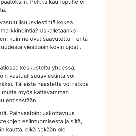
topäätöksiin. Pelkkä kaunopuhe ei
stä.
n vastuullisuusviestintä kokea
a markkinointia? Uskalletaanko
en, kuin ne ovat saavutettu – entä
suudesta viestitään kovin ujosti,
isaatiossa keskusteltu yhdessä,
oin vastuullisuusviestintä voi
äksi. Tällaista haastetta voi ratkoa
lä, mutta myös kattavamman
uu entisestään.
stä. Päinvastoin: uskottavuus
ekojen esiintuomisesta ja siitä,
än kautta, eikä sekään ole