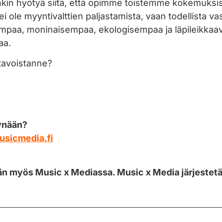
kin hyötyä siitä, että opimme toistemme kokemuksista
 ole myyntivalttien paljastamista, vaan todellista vas
empaa, moninaisempaa, ekologisempaa ja läpileikkaav
aa.
atavoistanne?
kynään?
usicmedia.fi
än myös Music x Mediassa. Music x Media järjestet