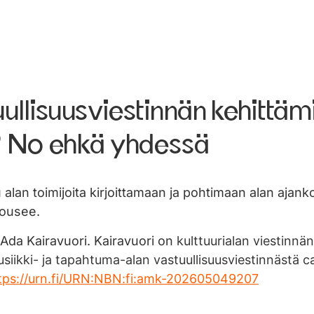
ullisuusviestinnän kehittäm
a? No ehkä yhdessä
an toimijoita kirjoittamaan ja pohtimaan alan ajankoh
nousee.
Ada Kairavuori. Kairavuori on
kulttuurialan viestinnän
ikki- ja tapahtuma-alan vastuullisuusviestinnästä 
tps://urn.fi/URN:NBN:fi:amk-202605049207