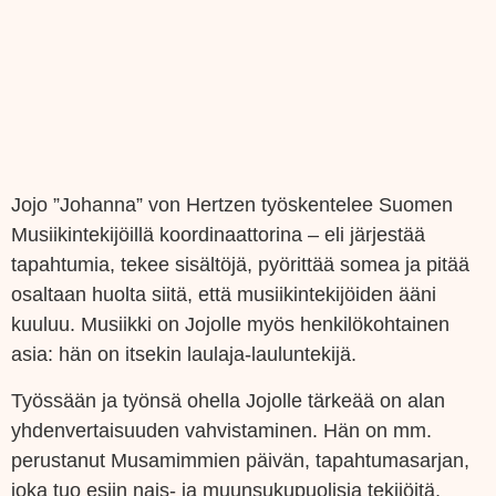
Jojo ”Johanna” von Hertzen työskentelee Suomen
Musiikintekijöillä koordinaattorina – eli järjestää
tapahtumia, tekee sisältöjä, pyörittää somea ja pitää
osaltaan huolta siitä, että musiikintekijöiden ääni
kuuluu. Musiikki on Jojolle myös henkilökohtainen
asia: hän on itsekin laulaja-lauluntekijä.
Työssään ja työnsä ohella Jojolle tärkeää on alan
yhdenvertaisuuden vahvistaminen. Hän on mm.
perustanut Musamimmien päivän, tapahtumasarjan,
joka tuo esiin nais- ja muunsukupuolisia tekijöitä,