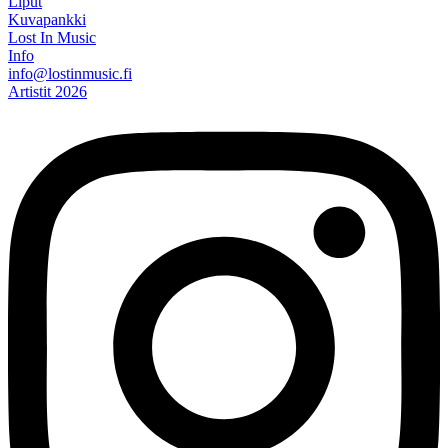
Liput
Kuvapankki
Lost In Music
Info
info@lostinmusic.fi
Artistit 2026