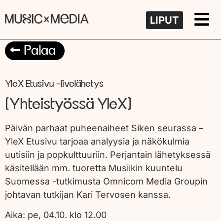
LIPUT
Palaa
YleX Etusivu -livelähetys
(Yhteistyössä YleX)
Päivän parhaat puheenaiheet Siken seurassa –
YleX Etusivu tarjoaa analyysia ja näkökulmia
uutisiin ja popkulttuuriin. Perjantain lähetyksessä
käsitellään mm. tuoretta Musiikin kuuntelu
Suomessa -tutkimusta Omnicom Media Groupin
johtavan tutkijan Kari Tervosen kanssa.
Aika:
pe, 04.10. klo 12.00