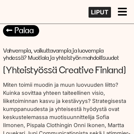
LIPUT
Palaa
Vahvempia, vaikuttavampia ja luovempia
yhdessä? Muotiala ja yhteistyön mahdollisuudet
(Yhteistyössä Creative Finland)
Miten toimii muodin ja muun luovuuden liitto?
Kuinka sovittaa yhteen taiteellinen visio,
liiketoiminnan kasvu ja kestävyys? Strategisesta
kumppanuudesta ja yhteisestä hyödystä ovat
keskustelemassa muotisuunnittelija Sofia
Ilmonen, Pispala Clothingin Onni Ikonen, Martta
Louekari Juni Communicationista sekä Latimmier-