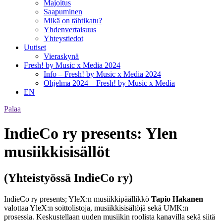
Majoitus
Saapuminen
Mikä on tähtikatu?
Yhdenvertaisuus
Yhteystiedot
Uutiset
Vieraskynä
Fresh! by Music x Media 2024
Info – Fresh! by Music x Media 2024
Ohjelma 2024 – Fresh! by Music x Media
EN
Palaa
IndieCo ry presents: Ylen
musiikkisisällöt
(Yhteistyössä IndieCo ry)
IndieCo ry presents; YleX:n musiikkipäällikkö
Tapio Hakanen
valottaa YleX:n soittolistoja, musiikkisisältöjä sekä UMK:n
prosessia. Keskustellaan uuden musiikin roolista kanavilla sekä siitä