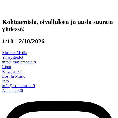
Kohtaamisia, oivalluksia ja uusia suuntia
yhdessä!
1/10 - 2/10/2026
Music x Media
Yhteystiedot
info@musicmedia.fi
Liput
Kuvapankki
Lost In Music
Info
info@lostinmusic.fi
Artistit 2026