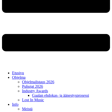
Etusivu
Ohjelma
Ohjelmalistaus 2026
Puhujat 2026
Industry Awards
Gaalan ehdokas- ja äänestysprosessi
Lost In Music
Info
Meistä