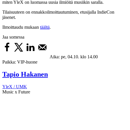
miten YleX on luomassa uusia ilmiöitä musiikin saralla.
Tilaisuuteen on ennakkoilmoittautuminen, etusijalla IndieCon
jäsenet.
Ilmoittaudu mukaan
täältä
.
Jaa somessa
Aika:
pe, 04.10. klo 14.00
Paikka:
VIP-huone
Tapio Hakanen
YleX / UMK
Music x Future