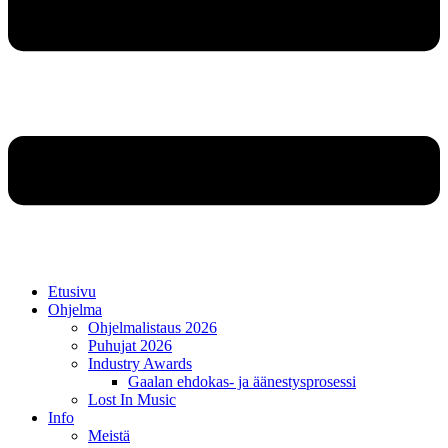
Etusivu
Ohjelma
Ohjelmalistaus 2026
Puhujat 2026
Industry Awards
Gaalan ehdokas- ja äänestysprosessi
Lost In Music
Info
Meistä