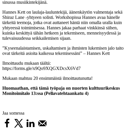
sinussa musiikintekijänä.
Hannes Kett on laulaja-lauluntekijä, äänenkäytön valmentaja sekä
Shiraz Lane -yhtyeen solisti. Workshopissa Hannes avaa hänelle
tärkeitä teemoja, jotka ovat auttaneet häntä niin omalla uralla kuin
yhtyeessä toimimisessa. Hannes jakaa parhaat vinkkinsä siihen,
kuinka keskittyä tähän hetkeen ja tekemiseen, menneisyydessä ja
tulevaisuudessa seikkailemisen sijaan.
”Kyseenalaistamisen, uskaltamisen ja ihmisten lukemisen jalo taito
ovat tärkeitä asioita kaikessa tekemisessäni” – Hannes Kett
Ilmoittaudu mukaan täältä:
https://forms.gle/x9Qo9XQGXDcsX6Vd7
Mukaan mahtuu 20 ensimmäistä ilmoittautunutta!
Huomaathan, että tämä työpaja on nuorten kulttuurikeskus
Monitoimitalo 13:ssa (Pellavatehtaankatu 4)
Jaa somessa