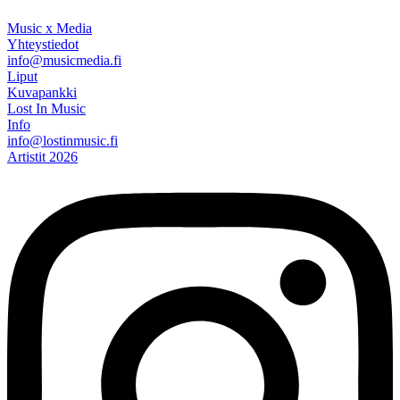
Music x Media
Yhteystiedot
info@musicmedia.fi
Liput
Kuvapankki
Lost In Music
Info
info@lostinmusic.fi
Artistit 2026