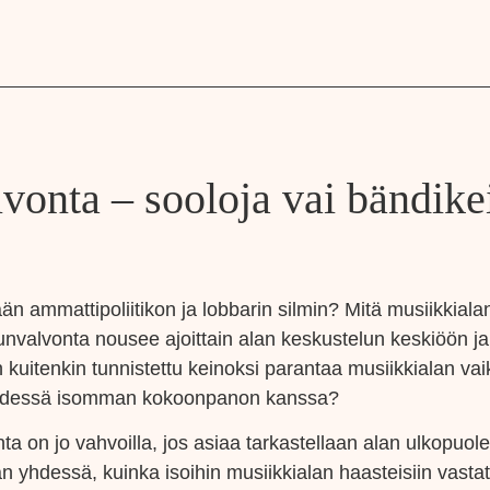
vonta – sooloja vai bändike
än ammattipoliitikon ja lobbarin silmin? Mitä musiikkiala
unvalvonta nousee ajoittain alan keskustelun keskiöön j
 kuitenkin tunnistettu keinoksi parantaa musiikkialan va
i yhdessä isomman kokoonpanon kanssa?
 on jo vahvoilla, jos asiaa tarkastellaan alan ulkopuole
n yhdessä, kuinka isoihin musiikkialan haasteisiin vasta