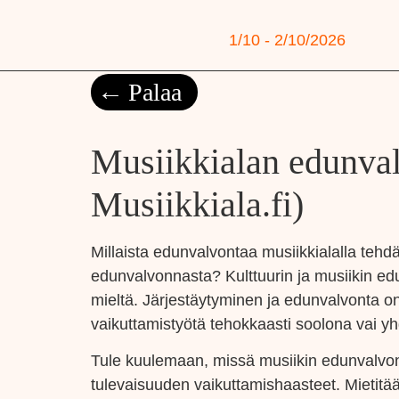
1/10 - 2/10/2026
Palaa
Musiikkialan edunval
Musiikkiala.fi)
Millaista edunvalvontaa musiikkialalla tehdä
edunvalvonnasta? Kulttuurin ja musiikin ed
mieltä. Järjestäytyminen ja edunvalvonta on
vaikuttamistyötä tehokkaasti soolona va
Tule kuulemaan, missä musiikin edunvalvonta
tulevaisuuden vaikuttamishaasteet. Mietitää