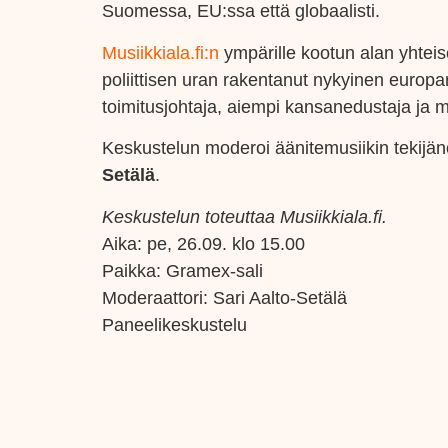
Suomessa, EU:ssa että globaalisti.
Musiikkiala.fi:n
ympärille kootun alan yhteis
poliittisen uran rakentanut nykyinen europ
toimitusjohtaja, aiempi kansanedustaja ja mi
Keskustelun moderoi äänitemusiikin tekijän
Setälä
.
Keskustelun toteuttaa
Musiikkiala.fi
.
Aika:
pe, 26.09. klo 15.00
Paikka:
Gramex-sali
Moderaattori:
Sari Aalto-Setälä
Paneelikeskustelu