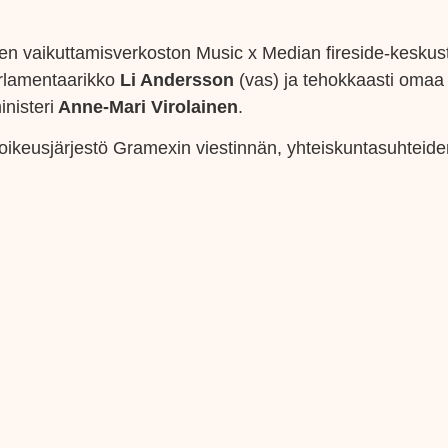
en vaikuttamisverkoston Music x Median fireside-keskus
arlamentaarikko
Li Andersson
(vas) ja tehokkaasti omaa
nisteri
Anne-Mari Virolainen
.
oikeusjärjestö Gramexin viestinnän, yhteiskuntasuhteide