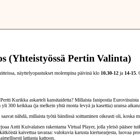
os (Yhteistyössä Pertin Valinta)
itteissa, näyttelyopastukset molempina päivinä klo
10.30-12
ja
14-15
.
ertti Kurikka askarteli kansitaidetta? Millaista fanipostia Euroviisuista 
n yli 300 keikkaa (ja melkein yhtä monta levyä ja kasettia) uransa aikan
i saavat nähdä, millaista työtä bändissä soittaminen oikeasti oli, koska
oaa Antti Kuivalaisen rakentama Virtual Player, jolla yleisö pääsee tut
tköistä kaivettua tavaraa: valokuvia karusta kiertuearjesta, luovaa proses
aimellisesti lattiasta kattoon.