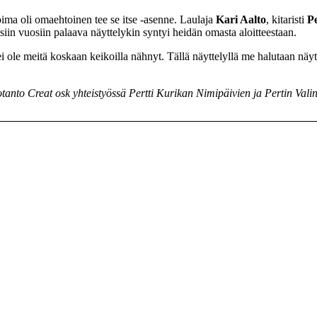
ma oli omaehtoinen tee se itse -asenne. Laulaja
Kari Aalto
, kitaristi
P
siin vuosiin palaava näyttelykin syntyi heidän omasta aloitteestaan.
 ole meitä koskaan keikoilla nähnyt. Tällä näyttelyllä me halutaan näytt
uotanto Creat osk yhteistyössä Pertti Kurikan Nimipäivien ja Pertin Val