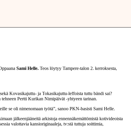
 Oppaana
Sami Helle.
Teos löytyy Tampere-talon 2. kerroksesta,
sekä Kovasikajuttu- ja Tokasikajuttu-leffoista tuttu bändi sai?
a tehneen Pertti Kurikan Nimipäivät -yhtyeen tarinan.
 meille se oli nimenomaan työtä”, sanoo PKN-basisti Sami Helle.
kimaan jälkeenjääneitä arkistoja ennennäkemättömistä kotivideoista
sia valottavia kansioriginaaleja, tv:stä tuttuja soittimia,