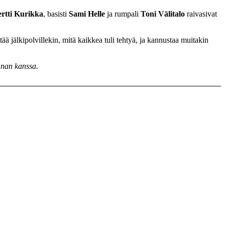
ertti Kurikka
, basisti
Sami Helle
ja rumpali
Toni Välitalo
raivasivat
ää jälkipolvillekin, mitä kaikkea tuli tehtyä, ja kannustaa muitakin
innan kanssa.