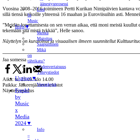
äänestysprosessi
Vuosina 2008–2016 toimineen Pertti Kurikan Nimipäivien kantava voi
Lost
sillä tiensä keikoille yhteensä 16 maahan ja Euroviisuihin asti. Mennei
In
Music
”Meidän lopettamisesta on sen verran aikaa, että moni meistä kuullut ei
Info
tekemään sitä mistä tykkää”, Helle sanoo.
Meistä
Majoitus
Näyttelyn on kuratoinut ja visuaalisen ilmeen suunnitellut Kulttuurit
Saapuminen
Mikä
on
Jaa somessa
tähtikatu?
Yhdenvertaisuus
Yhteystiedot
Uutiset
Aika:
to, 25.09. klo 14.00
Vieraskynä
Paikka:
Jälkeenjääneet arkistot
Fresh!
Näyttelyopastus
by
Music
x
Media
2024
Info
–