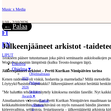
Music x Media
1/10 - 2/10/2026
Palaa
FI
EN
Jälkeenjääneet arkistot -taidete
LIPUT
Teokseen pääsee tutustumaan joka päivä seminaarin aukioloaikojen pu
Workshop-roomin lämpiöstä (kulku Teosto-loungen läpi).
Menu
Etusivu
Ohjelma
Jälkeenjääneet arkistot – Pertti Kurikan Nimipäivien tarina
Ohjelmalistaus
2026
Kenen raiderissa oli viskiä, hodareita ja marmeladia? Millä metodeilla P
Puhujat
Löytyykö basistin hupsutakki? Jälkeenjääneet arkistot herättää henkii
2026
Industry
”Me haluttiin tehdä tää näyttely kiitoksena meidän faneille. Nyt kaikk
Awards
Ainutlaatuisen videomatkan Pertti Kurikan Nimipäivien maailmaan tarj
Gaalan
keikkataltiointeihin. Ihmeteltävänä on myös runsaasti bändin jäsenten kä
ehdokas-
kirjeenvaihtoa, settilistoja, festaripasseja – jälkeenjääneitä arkistoja kirj
ja