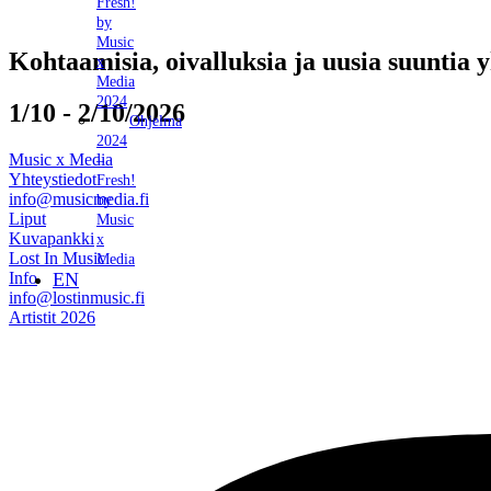
Fresh!
by
Music
Kohtaamisia, oivalluksia ja uusia suuntia 
x
Media
2024
1/10 - 2/10/2026
Ohjelma
2024
Music x Media
–
Yhteystiedot
Fresh!
info@musicmedia.fi
by
Liput
Music
Kuvapankki
x
Lost In Music
Media
EN
Info
info@lostinmusic.fi
Artistit 2026