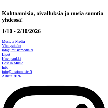
Kohtaamisia, oivalluksia ja uusia suuntia
yhdessä!
1/10 - 2/10/2026
Music x Media
Yhteystiedot
info@musicmedia.fi
Liput
Kuvapankki
Lost In Music
Info
info@lostinmusic.fi
Artistit 2026