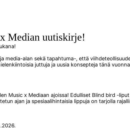
 x Median uutiskirje!
mukana!
a media-alan sekä tapahtuma-, että viihdeteollisuude
nkiintoisia juttuja ja uusia konsepteja tänä vuonna, j
 Music x Mediaan ajoissa! Edulliset Blind bird -lip
un ajan ja spesiaalihintaisia lippuja on tarjolla rajal
0.2026.