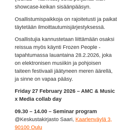
showcase-keikan sisäänpääsyn.
Osallistumispaikkoja on rajoitetusti ja paikat
täytetään ilmoittautumisjärjestyksessä.
Osallistujia kannustetaan liittämään osaksi
reissua myös käynti Frozen People -
tapahtumassa lauantaina 28.2.2026, joka
on e
lektronisen musiikin ja pohjoisen
taiteen festivaali jäätyneen meren äärellä,
ja sinne on vapaa pääsy.
Friday 27 February 2026 – AMC & Music
x Media collab day
09.30 – 14.00 – Seminar program
@Keskustakirjasto Saari,
Kaarlenväylä 3,
90100 Oulu